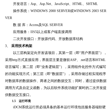
开发语言：
Asp
、
Asp.Net
、
JavaScript
、
HTML
、
SHTML
操作系统：
WINDOWS 2000 SERVER
或
WINDOWS 2003 SER
VER
数
据
库：
Access
及
SQL SERVER
应用服务：
IIS5
以上或客户端直接调用
二次开发接口：开放源代码、开放数据库结构
3、
采用技术构架
以三层构架定向开发该项目，其第一层（即
“用户界面层”），
采用
http
方式直接应用，界面层主要是微软
ASP
、
.net
语言和
HTML
语言编写；第二层（即“业务逻辑层”），采用组件化控件方式编写
的功能实现方式；第三层（即“数据层”），采用存储过程实现程序
对数据库的数据操作、两者之间的数据交互；同时，通过提供数据
调用方式及自定义函数，为以后软件系统功能扩展时的二次开发提
供数据交互接口。
1.
5
运行环境
iDCM
系统运行所必须具备的基本运行环境包括服务器端软硬