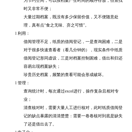
为节约空间，可以按档案产生时间的顺序存放，但查找
时又非常不便；
大量过期档案，既没有多少保留价值，又不便随意处
理，真有点
“食之无味、弃之可惜”。
l 利用：
借阅管理不足，纸质的借阅登记，一是查询困难，二是
对于很多快速查看者（看几分钟的），现实条件中纸质
借阅登记形同虚设，三是对档案控制困难，借出和归还
容易出现档案缺失；
珍贵历史档案，频繁的查看可能会形成破坏。
l 管理：
查询统计时，每次通过
excel
进行，操作复杂且相对专
业；
清查核对时，需要大量人工进行核对，此时纸质借阅登
记的缺点暴露的清清楚楚：需要一卷卷核对到底是缺失
了还是借出去了。