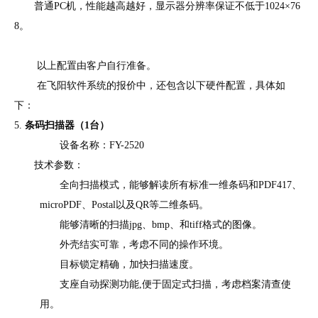
普通
PC
机，性能越高越好，显示器分辨率保证不低于
1024
×
76
8
。
以上配置由客户自行准备。
在飞阳软件系统的报价中，还包含以下硬件配置，具体如
下：
5.
条码扫描器（
1
台）
设备名称：FY-2520
技术参数：
全向扫描模式，能够解读所有标准一维条码和
PDF417
、
microPDF
、
Postal
以及
QR
等二维条码。
能够清晰的扫描
jpg
、
bmp
、和
tiff
格式的图像。
外壳结实可靠，考虑不同的操作环境。
目标锁定精确，加快扫描速度。
支座自动探测功能
,
便于固定式扫描，考虑档案清查使
用。