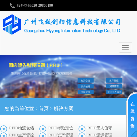
服务热线
020-29865190
切
换
导
航
您的当前位置：
首页
>
解决方案
RFID物流仓储
RFID考勤定位
RFID无人值守
RFID生产管控
RFID资产管理
RFID溯源管理