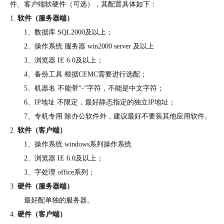
件、客户端软硬件（可选），其配置具体如下：
1.
软件（服务器端）
1
、数据库
SQL2000
及以上；
2
、操作系统
服务器
win2000 server
及以上
3
、浏览器
IE 6.0
及以上；
4
、备份工具
根据
CEMC
需要进行选配；
5
、机器名
不能带
“
-
”字符，不能是中文字符；
6
、
IP
地址
不限定，最好静态指定的独立
IP
地址；
7
、专机专用
除办公软件外，建议最好不要装其他应用软件。
2.
软件（客户端）
1
、操作系统
windows
系列操作系统
2
、浏览器
IE 6.0
及以上；
3
、字处理
office
系列；
3.
硬件（服务器端）
最好配单独的服务器。
4.
硬件（客户端）