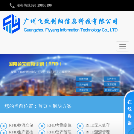
服务热线
020-29865190
切
换
导
航
您的当前位置：
首页
>
解决方案
RFID物流仓储
RFID考勤定位
RFID无人值守
RFID生产管控
RFID资产管理
RFID溯源管理